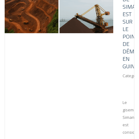
SIMA
EST
SUR
LE
POINT
DE
DÉMA
EN
GUINÉ
Category
Le
gisemen
Simand
est
considé