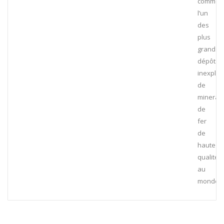
comme
l’un
des
plus
grands
dépôts
inexploi
de
minerai
de
fer
de
haute
qualité
au
monde.