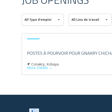
All
All
Type
All Type d'emploi
Lieu
All Lieu de travail
All Type d'emploi
All Lieu de travail
d'emploi
de
travail
POSTES À POURVOIR POUR GNAKRY CHICH
Conakry
Kobaya
More Details